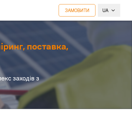
ЗАМОВИТИ
UA
іринг, поставка,
екс заходів з