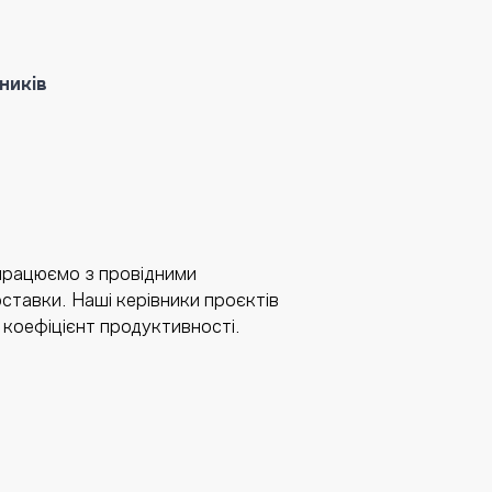
ників
 працюємо з провідними
оставки. Наші керівники проєктів
коефіцієнт продуктивності.