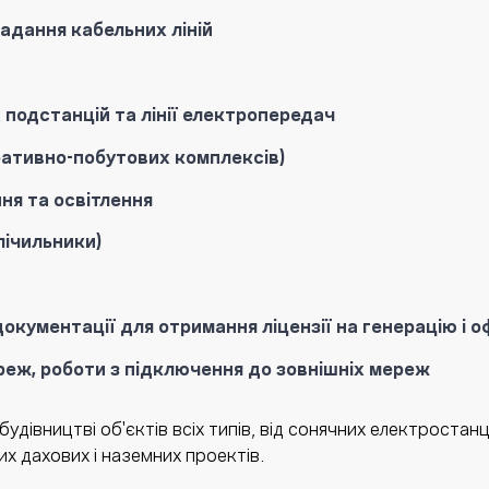
адання кабельних ліній
одстанцій та лінії електропередач
ративно-побутових комплексів)
я та освітлення
лічильники)
окументації для отримання ліцензії на генерацію і 
реж, роботи з підключення до зовнішніх мереж
удівництві об'єктів всіх типів, від сонячних електростан
 дахових і наземних проектів.