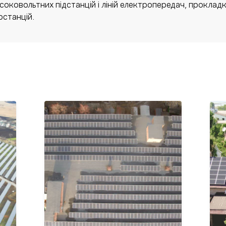
ковольтних підстанцій і ліній електропередач, прокладк
останцій.