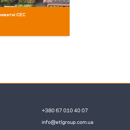
риватні СЕС
СЕС під власне с
енергосервіс
+380 67 010 40 07
info@etlgroup.com.ua