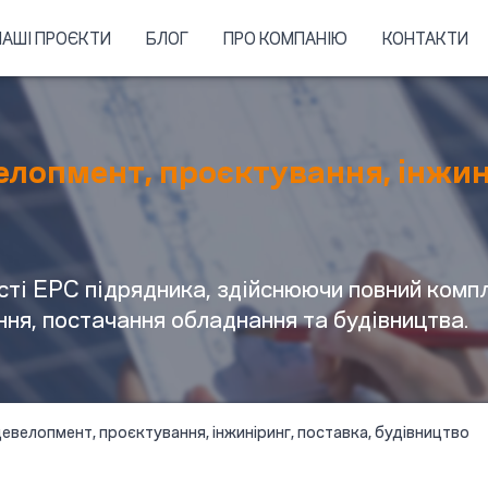
НАШІ ПРОЄКТИ
БЛОГ
ПРО КОМПАНІЮ
КОНТАКТИ
елопмент, проєктування, інжин
сті EPC підрядника, здійснюючи повний компл
ня, постачання обладнання та будівництва.
девелопмент, проєктування, інжиніринг, поставка, будівництво