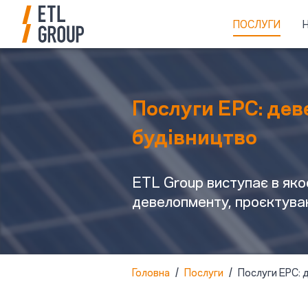
ПОСЛУГИ
Послуги EPC: дев
будівництво
ETL Group виступає в яко
девелопменту, проєктуван
Головна
/
Послуги
/
Послуги EPC: 