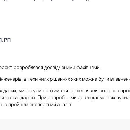
П, РП
роєкт розроблявся досвідченими фахівцями.
інженерів, в технічних рішеннях яких можна бути впевнен
их даних, ми готуємо оптимальні рішення для кожного пр
ил і стандартів. При розробці, ми докладаємо всіх зусил
шно пройшла експертний аналіз.