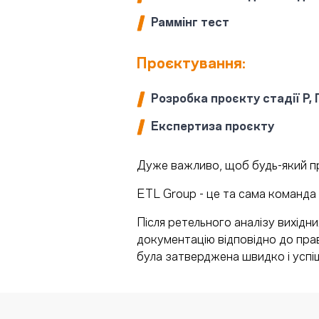
Раммінг тест
Проєктування:
Розробка проєкту стадії Р, 
Експертиза проєкту
Дуже важливо, щоб будь-який п
ETL Group - це та сама команда 
Після ретельного аналізу вихідн
документацію відповідно до прав
була затверджена швидко і успі