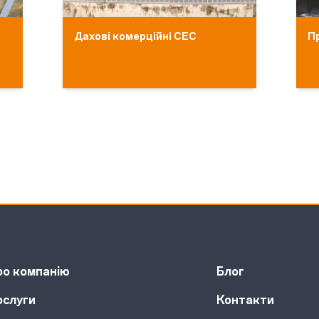
Дахові комерційні СЕС
П
ро компанію
Блог
ослуги
Контакти