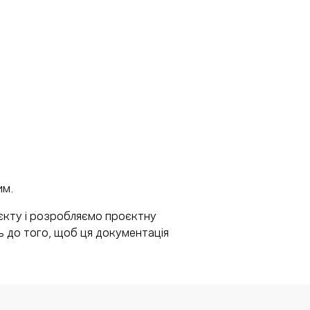
им.
оєкту і розробляємо проєктну
ь до того, щоб ця документація