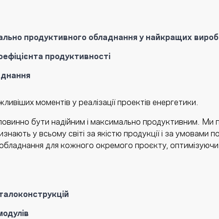
мально продуктивного обладнання у найкращих вироб
оефіцієнта продуктивності
аднання
жливіших моментів у реалізації проектів енергетики.
повинно бути надійним і максимально продуктивним. Ми
знають у всьому світі за якістю продукції і за умовами п
обладнання для кожного окремого проєкту, оптимізуючи 
талоконструкцій
модулів