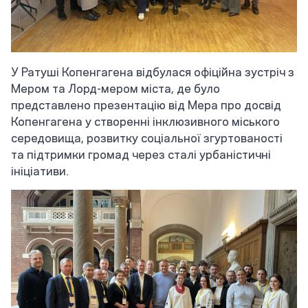
У Ратуші Копенгагена відбулася офіційна зустріч з
Мером та Лорд-мером міста, де було
представлено презентацію від Мера про досвід
Копенгагена у створенні інклюзивного міського
середовища, розвитку соціальної згуртованості
та підтримки громад через сталі урбаністичні
ініціативи.