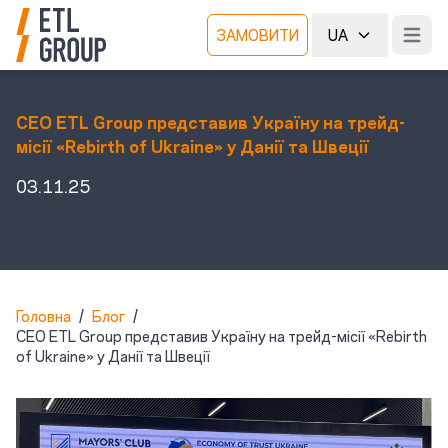
ЗАМОВИТИ
UA
Open m
CEO ETL Group представив Україну на трейд-
місії «Rebirth of Ukraine» у Данії та Швеції
03.11.25
Головна
/
Блог
/
CEO ETL Group представив Україну на трейд-місії «Rebirth
of Ukraine» у Данії та Швеції