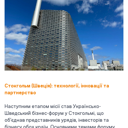
Стокгольм (Швеція): технології, інновації та
партнерство
Наступним етапом місії став Українсько-
Шведський бізнес-форум у Стокгольмі, що
об’єднав представників урядів, інвесторів та
бізнесу обох країн. Основними темами форуму